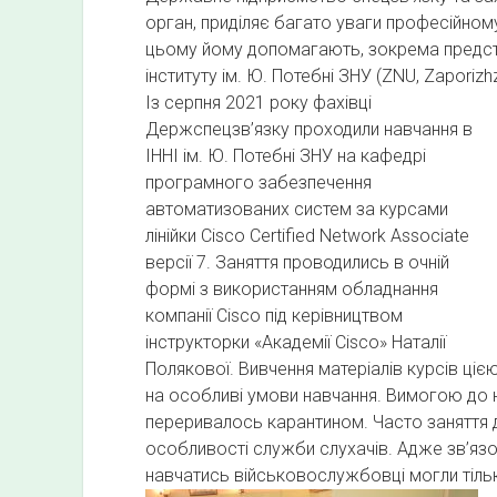
О
орган, приділяє багато уваги професійном
Г
цьому йому допомагають, зокрема предст
інституту ім. Ю. Потебні ЗНУ (ZNU, Zaporizhzh
Р
Із серпня 2021 року фахівці
А
Держспецзв’язку проходили навчання в
М
ІННІ ім. Ю. Потебні ЗНУ на кафедрі
Н
програмного забезпечення
О
автоматизованих систем за курсами
Г
лінійки Cisco Certified Network Associate
О
версії 7. Заняття проводились в очній
З
формі з використанням обладнання
компанії Cisco під керівництвом
А
інструкторки «Академії Cisco» Наталії
Б
Полякової. Вивчення матеріалів курсів ц
Е
на особливі умови навчання. Вимогою до н
З
переривалось карантином. Часто заняття
П
особливості служби слухачів. Адже зв’яз
Е
навчатись військовослужбовці могли тільк