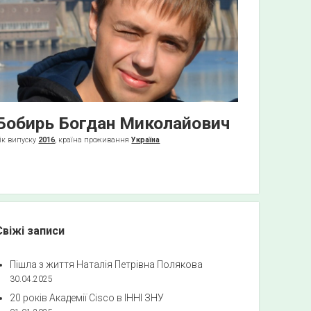
Бобирь Богдан Миколайович
ік випуску
2016
, країна проживання
Україна
Свіжі записи
Пішла з життя Наталія Петрівна Полякова
30.04.2025
20 років Академії Cisco в ІННІ ЗНУ