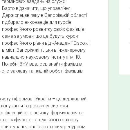
термінових завдань на службі.
Варто відзначити, що управління
Держспецзв’язку в Запорізькій області
підбирало виконавців для курсів
професійного розвитку своїх фахівців
саме за умови, що це будуть курси
професійного рівня від «Академії Cisco». І
в місті Запоріжжі тільки в інженерному
навчально-науковому інституті ім. Ю.
Потебні ЗНУ вдалось знайти фахівців
ого закладу та плідній роботі фахівців
исту інформації України – це державний
ціонування та розвитку системи
конфіденційного зв’язку, формування та
иптографічного та технічного захисту
, користування радіочастотним ресурсом