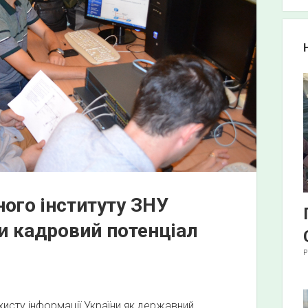
d
e
b
a
r
ого інституту ЗНУ
и кадровий потенціал
Р
исту інформації України як державний