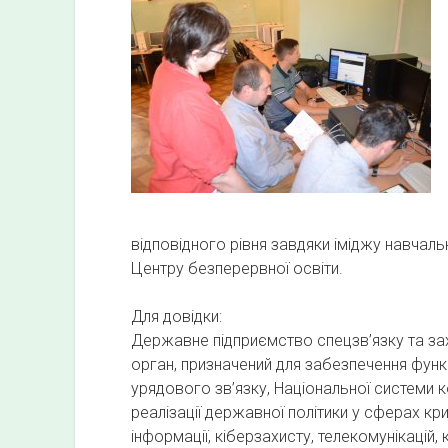
Ч
Е
Н
Н
Я
"
відповідного рівня завдяки іміджу навчальн
Центру безперервної освіти.
Для довідки:
Державне підприємство спецзв’язку та зах
орган, призначений для забезпечення функ
урядового зв’язку, Національної системи 
реалізації державної політики у сферах кр
інформації, кіберзахисту, телекомунікацій