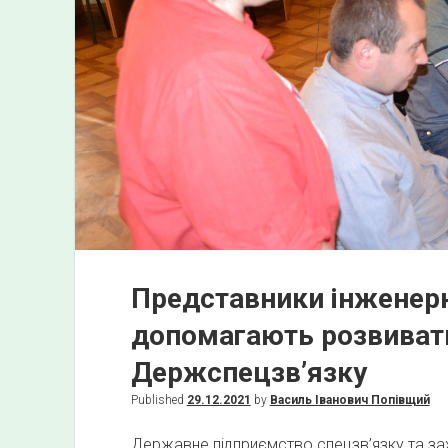
Ь
1
2
1
-
"
І
Н
Ж
Е
Н
Представники інженерн
Е
допомагають розвиват
Р
І
Держспецзв’язку
Я
Published
29.12.2021
by
Василь Іванович Попівщий
П
Р
Державне підприємство спецзв’язку та зах