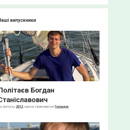
a
r
c
Наші випускники
h
Політаєв Богдан
Станіславович
ік випуску
2012
, країна проживання
Голандія