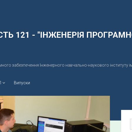
СТЬ 121 - "ІНЖЕНЕРІЯ ПРОГРАМ
много забезпечення Інженерного навчально-наукового інституту ім
П
Випуски
S
i