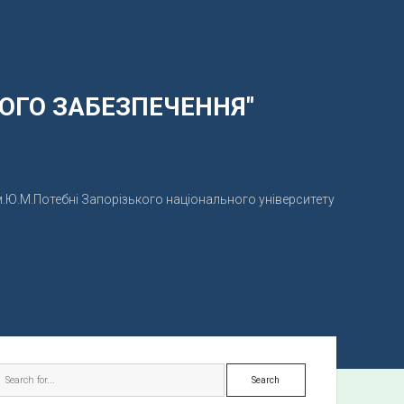
НОГО ЗАБЕЗПЕЧЕННЯ"
.Ю.М.Потебні Запорізького національного університету
S
e