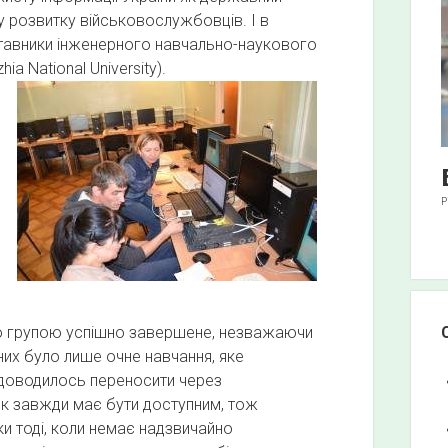
у розвитку військовослужбовців. І в
авники інженерного навчально-наукового
ia National University).
Р
ією групою успішно завершене, незважаючи
их було лише очне навчання, яке
 доводилось переносити через
ок завжди має бути доступним, тож
и тоді, коли немає надзвичайно