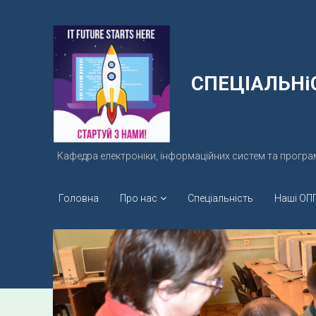
СПЕЦІАЛЬНі
С
П
Е
Ц
Кафедра електроніки, інформаційних систем та програ
І
А
Головна
Про нас
Спеціальність
Наші ОП
Л
Ь
Н
і
С
Т